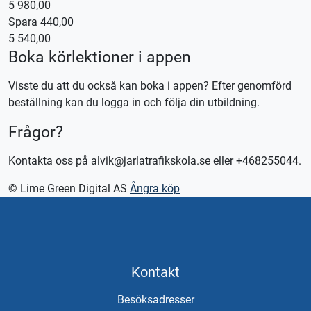
5 980,00
Spara 440,00
Kontakta oss för bokning eller logga in på appen TABS Elev
5 540,00
alternativt tctabs.se.
Boka körlektioner i appen
Vid önskemål om betalning via faktura, vänligen kontakta
trafikskolan så hjälper vi er.
Visste du att du också kan boka i appen? Efter genomförd
beställning kan du logga in och följa din utbildning.
Frågor?
Kontakta oss på alvik@jarlatrafikskola.se eller +468255044.
© Lime Green Digital AS
Ångra köp
Kontakt
Besöksadresser