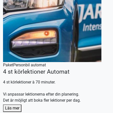
Paket
Personbil automat
4 st körlektioner Automat
4 st körlektioner à 70 minuter.
Vi anpassar lektionerna efter din planering.
Det är möjligt att boka fler lektioner per dag.
Denna körlektion utförs med en automat växlad bil,
Läs mer
körkortstillstånd krävs.